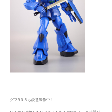
グフR３５も鋭意製作中！