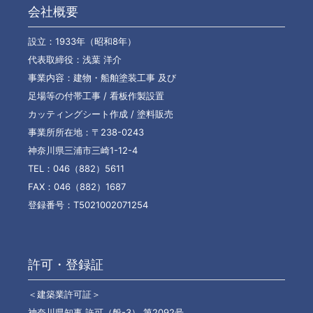
会社概要
設立：1933年（昭和8年）
代表取締役：浅葉 洋介
事業内容：建物・船舶塗装工事 及び
足場等の付帯工事 / 看板作製設置
カッティングシート作成 / 塗料販売
事業所所在地：〒238-0243
神奈川県三浦市三崎1-12-4
TEL：046（882）5611
FAX：046（882）1687
登録番号：T5021002071254
許可・登録証
＜建築業許可証＞
神奈川県知事 許可（般-3） 第2092号