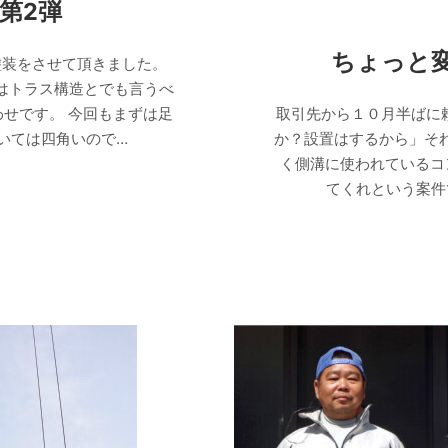
第2弾
ちょっと
塗装をさせて頂きました。
はトラス構造とでも言うべ
せです。 今回もまずは足
取引先から１０月半ばに
いては四角いので…
か？設置はするから」それ
く側溝に使われているコ
てくれという案件