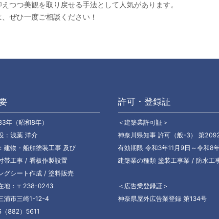
抑えつつ美観を取り戻せる手法として人気があります。
は、ぜひ一度ご相談ください！
要
許可・登録証
33年（昭和8年）
＜建築業許可証＞
役：浅葉 洋介
神奈川県知事 許可（般-3） 第209
：建物・船舶塗装工事 及び
有効期限 令和3年11月9日～令和8年
付帯工事 / 看板作製設置
建築業の種類 塗装工事業 / 防水工
ングシート作成 / 塗料販売
地：〒238-0243
＜広告業登録証＞
浦市三崎1-12-4
神奈県屋外広告業登録 第134号
6（882）5611