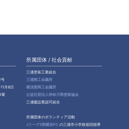
所属団体 / 社会貢献
三浦塗装工業組合
2号
三浦商工会議所
11月8日
横須賀商工会議所
事業
公益社団法人神奈川県塗装協会
三浦建設業認可組合
所属団体のボランティア活動
Jリーグ2部横浜FC
の三浦市小学校巡回指導