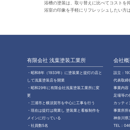
浴槽の塗装は、取り替えに比べてコストを
浴室の印象を手軽にリフレッシュしたい方
有限会社 浅葉塗装工業所
会社概
・昭和8年（1933年）に塗装業と提灯の店と
設立：19
して浅葉塗装店を開業
代表取締
・昭和29年に有限会社浅葉塗装工業所に変
事業内容
更
足場等の
・三浦市と横須賀市を中心に工事を行う
カッティ
・現在は提灯は廃業し 塗装業と看板制作を
事業所所在
メインに行っている
神奈川県三
・社員数5名
TEL：04