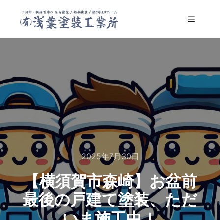
メイン
2025年7月30日
【横須賀市森崎】お盆前
最後の戸建て塗装、ただ
いま施工中！