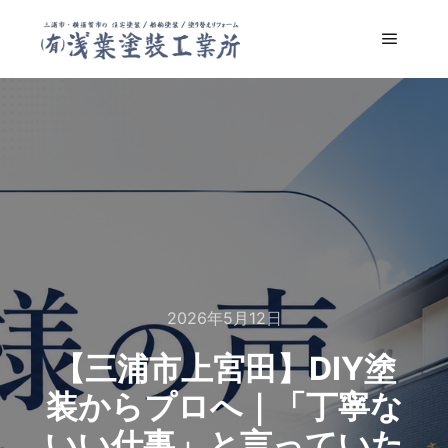
メイン
2026年5月12日
【三浦市上宮田】DIY塗
装からプロへ｜「丁寧な
いい仕事」と言っていた